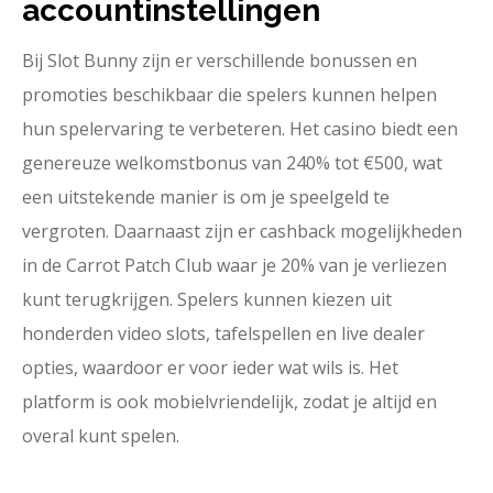
accountinstellingen
Bij Slot Bunny zijn er verschillende bonussen en
promoties beschikbaar die spelers kunnen helpen
hun spelervaring te verbeteren. Het casino biedt een
genereuze welkomstbonus van 240% tot €500, wat
een uitstekende manier is om je speelgeld te
vergroten. Daarnaast zijn er cashback mogelijkheden
in de Carrot Patch Club waar je 20% van je verliezen
kunt terugkrijgen. Spelers kunnen kiezen uit
honderden video slots, tafelspellen en live dealer
opties, waardoor er voor ieder wat wils is. Het
platform is ook mobielvriendelijk, zodat je altijd en
overal kunt spelen.