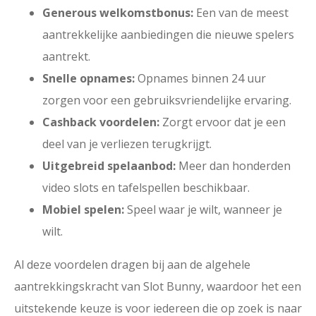
Generous welkomstbonus:
Een van de meest
aantrekkelijke aanbiedingen die nieuwe spelers
aantrekt.
Snelle opnames:
Opnames binnen 24 uur
zorgen voor een gebruiksvriendelijke ervaring.
Cashback voordelen:
Zorgt ervoor dat je een
deel van je verliezen terugkrijgt.
Uitgebreid spelaanbod:
Meer dan honderden
video slots en tafelspellen beschikbaar.
Mobiel spelen:
Speel waar je wilt, wanneer je
wilt.
Al deze voordelen dragen bij aan de algehele
aantrekkingskracht van Slot Bunny, waardoor het een
uitstekende keuze is voor iedereen die op zoek is naar