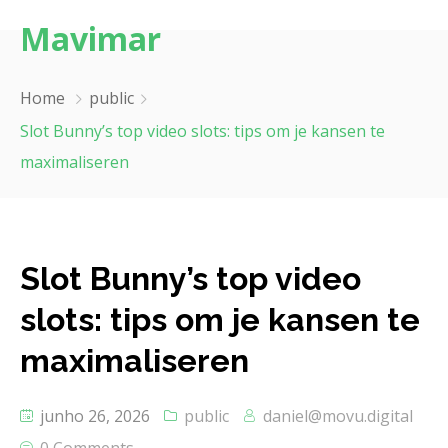
Mavimar
Home
public
Slot Bunny’s top video slots: tips om je kansen te
maximaliseren
Slot Bunny’s top video
slots: tips om je kansen te
maximaliseren
junho 26, 2026
public
daniel@movu.digital