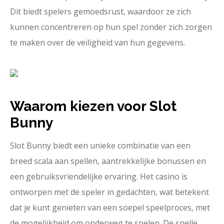
Dit biedt spelers gemoedsrust, waardoor ze zich
kunnen concentreren op hun spel zonder zich zorgen
te maken over de veiligheid van hun gegevens.
Waarom kiezen voor Slot
Bunny
Slot Bunny biedt een unieke combinatie van een
breed scala aan spellen, aantrekkelijke bonussen en
een gebruiksvriendelijke ervaring. Het casino is
ontworpen met de speler in gedachten, wat betekent
dat je kunt genieten van een soepel speelproces, met
de mogelijkheid om onderweg te spelen. De snelle