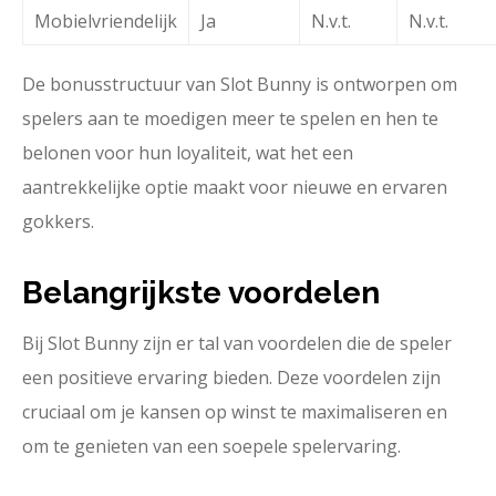
Mobielvriendelijk
Ja
N.v.t.
N.v.t.
De bonusstructuur van Slot Bunny is ontworpen om
spelers aan te moedigen meer te spelen en hen te
belonen voor hun loyaliteit, wat het een
aantrekkelijke optie maakt voor nieuwe en ervaren
gokkers.
Belangrijkste voordelen
Bij Slot Bunny zijn er tal van voordelen die de speler
een positieve ervaring bieden. Deze voordelen zijn
cruciaal om je kansen op winst te maximaliseren en
om te genieten van een soepele spelervaring.