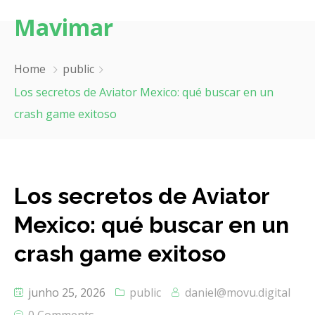
Mavimar
Home
public
Los secretos de Aviator Mexico: qué buscar en un
crash game exitoso
Los secretos de Aviator
Mexico: qué buscar en un
crash game exitoso
junho 25, 2026
public
daniel@movu.digital