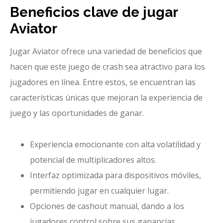
Beneficios clave de jugar
Aviator
Jugar Aviator ofrece una variedad de beneficios que
hacen que este juego de crash sea atractivo para los
jugadores en línea. Entre estos, se encuentran las
características únicas que mejoran la experiencia de
juego y las oportunidades de ganar.
Experiencia emocionante con alta volatilidad y
potencial de multiplicadores altos.
Interfaz optimizada para dispositivos móviles,
permitiendo jugar en cualquier lugar.
Opciones de cashout manual, dando a los
jugadores control sobre sus ganancias.