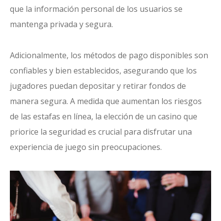
que la información personal de los usuarios se
mantenga privada y segura.
Adicionalmente, los métodos de pago disponibles son
confiables y bien establecidos, asegurando que los
jugadores puedan depositar y retirar fondos de
manera segura. A medida que aumentan los riesgos
de las estafas en línea, la elección de un casino que
priorice la seguridad es crucial para disfrutar una
experiencia de juego sin preocupaciones.