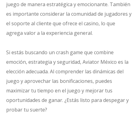
juego de manera estratégica y emocionante. También
es importante considerar la comunidad de jugadores y
el soporte al cliente que ofrece el casino, lo que
agrega valor a la experiencia general.
Si estás buscando un crash game que combine
emoción, estrategia y seguridad, Aviator México es la
elección adecuada. Al comprender las dinámicas del
juego y aprovechar las bonificaciones, puedes
maximizar tu tiempo en el juego y mejorar tus
oportunidades de ganar. ¿Estás listo para despegar y
probar tu suerte?