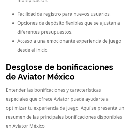
multiplicación.
Facilidad de registro para nuevos usuarios.
Opciones de depósito flexibles que se ajustan a
diferentes presupuestos.
Acceso a una emocionante experiencia de juego
desde el inicio.
Desglose de bonificaciones
de Aviator México
Entender las bonificaciones y características
especiales que ofrece Aviator puede ayudarte a
optimizar tu experiencia de juego. Aquí se presenta un
resumen de las principales bonificaciones disponibles
en Aviator México.