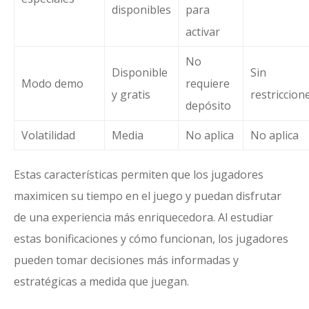
disponibles
para
activar
No
Disponible
Sin
Modo demo
requiere
y gratis
restriccion
depósito
Volatilidad
Media
No aplica
No aplica
Estas características permiten que los jugadores
maximicen su tiempo en el juego y puedan disfrutar
de una experiencia más enriquecedora. Al estudiar
estas bonificaciones y cómo funcionan, los jugadores
pueden tomar decisiones más informadas y
estratégicas a medida que juegan.