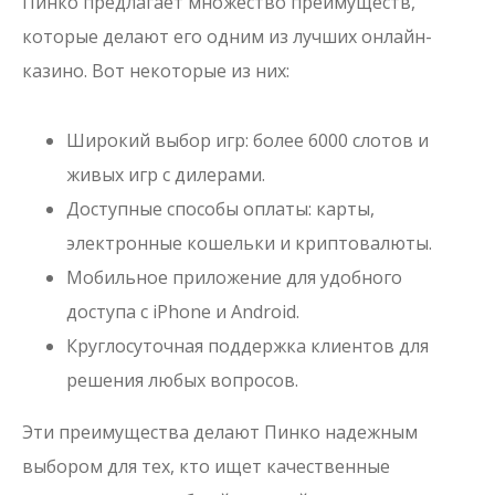
Пинко предлагает множество преимуществ,
которые делают его одним из лучших онлайн-
казино. Вот некоторые из них:
Широкий выбор игр: более 6000 слотов и
живых игр с дилерами.
Доступные способы оплаты: карты,
электронные кошельки и криптовалюты.
Мобильное приложение для удобного
доступа с iPhone и Android.
Круглосуточная поддержка клиентов для
решения любых вопросов.
Эти преимущества делают Пинко надежным
выбором для тех, кто ищет качественные