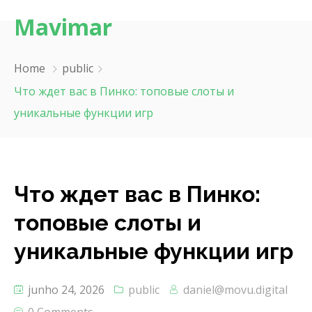
Mavimar
Home
public
Что ждет вас в Пинко: топовые слоты и
уникальные функции игр
Что ждет вас в Пинко:
топовые слоты и
уникальные функции игр
junho 24, 2026
public
daniel@movu.digital