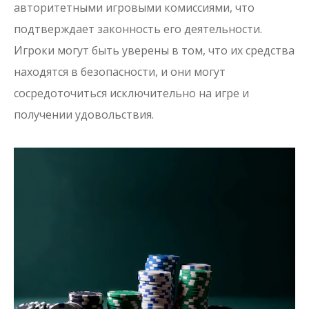
авторитетными игровыми комиссиями, что
подтверждает законность его деятельности.
Игроки могут быть уверены в том, что их средства
находятся в безопасности, и они могут
сосредоточиться исключительно на игре и
получении удовольствия.