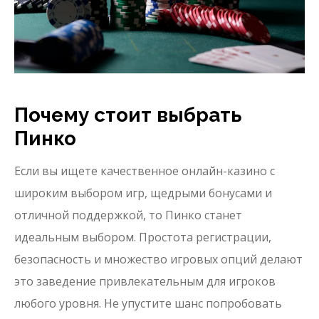
Почему стоит выбрать
Пинко
Если вы ищете качественное онлайн-казино с
широким выбором игр, щедрыми бонусами и
отличной поддержкой, то Пинко станет
идеальным выбором. Простота регистрации,
безопасность и множество игровых опций делают
это заведение привлекательным для игроков
любого уровня. Не упустите шанс попробовать