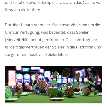
und schützt sowohl die Spieler als auch das Casino vor
illegalen Aktivitäten.
Darüber hinaus steht der Kundenservice rund um die
Uhr zur Verfügung, was bedeutet, dass Spieler
jederzeit Hilfe benötigen können. Diese Verfügbarkeit
fördert das Vertrauen der Spieler in die Plattform und
sorgt für ein positives Spielerlebnis.