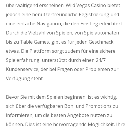
überwältigend erscheinen. Wild Vegas Casino bietet
jedoch eine benutzerfreundliche Registrierung und
eine einfache Navigation, die den Einstieg erleichtert.
Durch die Vielzahl von Spielen, von Spielautomaten
bis zu Table Games, gibt es für jeden Geschmack
etwas. Die Plattform sorgt zudem für eine sichere
Spielerfahrung, unterstützt durch einen 24/7
Kundenservice, der bei Fragen oder Problemen zur
Verfügung steht.
Bevor Sie mit dem Spielen beginnen, ist es wichtig,
sich über die verfügbaren Boni und Promotions zu
informieren, um die besten Angebote nutzen zu
können. Dies ist eine hervorragende Möglichkeit, Ihre