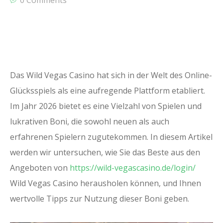
0 Comments
Das Wild Vegas Casino hat sich in der Welt des Online-
Glücksspiels als eine aufregende Plattform etabliert.
Im Jahr 2026 bietet es eine Vielzahl von Spielen und
lukrativen Boni, die sowohl neuen als auch
erfahrenen Spielern zugutekommen. In diesem Artikel
werden wir untersuchen, wie Sie das Beste aus den
Angeboten von
https://wild-vegascasino.de/login/
Wild Vegas Casino herausholen können, und Ihnen
wertvolle Tipps zur Nutzung dieser Boni geben.