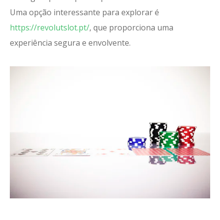
Uma opção interessante para explorar é
https://revolutslot.pt/
, que proporciona uma
experiência segura e envolvente.