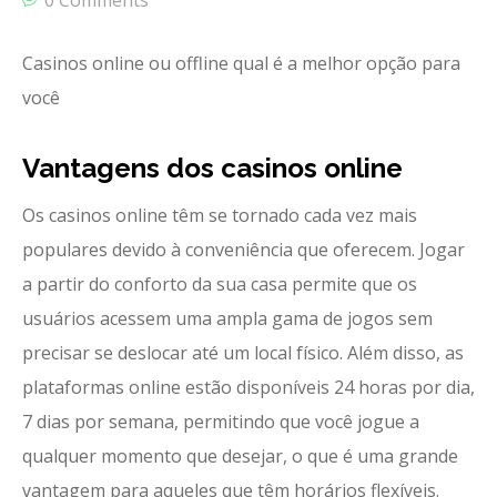
0 Comments
Casinos online ou offline qual é a melhor opção para
você
Vantagens dos casinos online
Os casinos online têm se tornado cada vez mais
populares devido à conveniência que oferecem. Jogar
a partir do conforto da sua casa permite que os
usuários acessem uma ampla gama de jogos sem
precisar se deslocar até um local físico. Além disso, as
plataformas online estão disponíveis 24 horas por dia,
7 dias por semana, permitindo que você jogue a
qualquer momento que desejar, o que é uma grande
vantagem para aqueles que têm horários flexíveis.