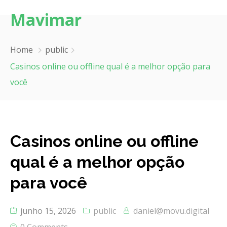
Mavimar
Home
public
Casinos online ou offline qual é a melhor opção para
você
Casinos online ou offline
qual é a melhor opção
para você
junho 15, 2026
public
daniel@movu.digital