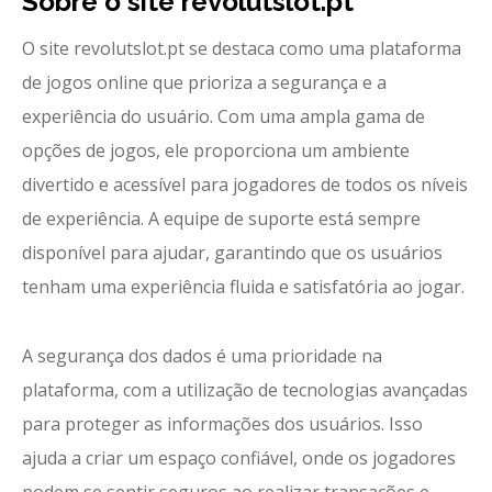
Sobre o site revolutslot.pt
O site revolutslot.pt se destaca como uma plataforma
de jogos online que prioriza a segurança e a
experiência do usuário. Com uma ampla gama de
opções de jogos, ele proporciona um ambiente
divertido e acessível para jogadores de todos os níveis
de experiência. A equipe de suporte está sempre
disponível para ajudar, garantindo que os usuários
tenham uma experiência fluida e satisfatória ao jogar.
A segurança dos dados é uma prioridade na
plataforma, com a utilização de tecnologias avançadas
para proteger as informações dos usuários. Isso
ajuda a criar um espaço confiável, onde os jogadores