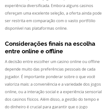
experiência diversificada. Embora alguns casinos
ofereçam uma excelente seleção, a oferta ainda pode
ser restrita em comparação com o vasto portfólio
disponível nas plataformas online.
Considerações finais na escolha
entre online e offline
A decisão entre escolher um casino online ou offline
depende muito das preferências pessoais de cada
jogador. É importante ponderar sobre o que você
valoriza mais: a conveniência e a variedade dos jogos
online, ou a interação social e a experiência sensorial
dos casinos físicos. Além disso, a gestão do tempo e
do dinheiro é crucial para garantir que o jogo