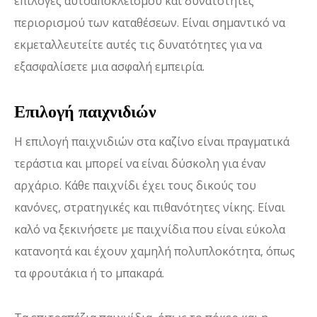
επιλογές αυτοαποκλεισμού και δυνατότητες
περιορισμού των καταθέσεων. Είναι σημαντικό να
εκμεταλλευτείτε αυτές τις δυνατότητες για να
εξασφαλίσετε μια ασφαλή εμπειρία.
Επιλογή παιχνιδιών
Η επιλογή παιχνιδιών στα καζίνο είναι πραγματικά
τεράστια και μπορεί να είναι δύσκολη για έναν
αρχάριο. Κάθε παιχνίδι έχει τους δικούς του
κανόνες, στρατηγικές και πιθανότητες νίκης. Είναι
καλό να ξεκινήσετε με παιχνίδια που είναι εύκολα
κατανοητά και έχουν χαμηλή πολυπλοκότητα, όπως
τα φρουτάκια ή το μπακαρά.