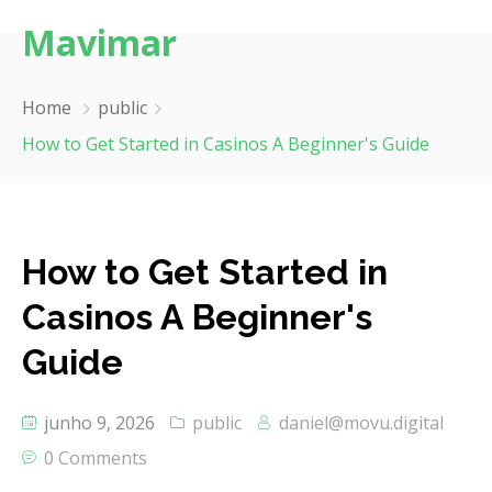
Mavimar
Home
public
How to Get Started in Casinos A Beginner's Guide
How to Get Started in
Casinos A Beginner's
Guide
junho 9, 2026
public
daniel@movu.digital
0 Comments