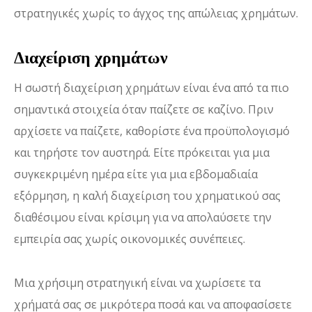
στρατηγικές χωρίς το άγχος της απώλειας χρημάτων.
Διαχείριση χρημάτων
Η σωστή διαχείριση χρημάτων είναι ένα από τα πιο
σημαντικά στοιχεία όταν παίζετε σε καζίνο. Πριν
αρχίσετε να παίζετε, καθορίστε ένα προϋπολογισμό
και τηρήστε τον αυστηρά. Είτε πρόκειται για μια
συγκεκριμένη ημέρα είτε για μια εβδομαδιαία
εξόρμηση, η καλή διαχείριση του χρηματικού σας
διαθέσιμου είναι κρίσιμη για να απολαύσετε την
εμπειρία σας χωρίς οικονομικές συνέπειες.
Μια χρήσιμη στρατηγική είναι να χωρίσετε τα
χρήματά σας σε μικρότερα ποσά και να αποφασίσετε