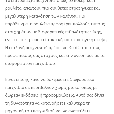
Τα επιτραπέζια παιχνίδια, όπως το πόκερ και η
ρουλέτα, απαιτούν πιο σύνθετες στρατηγικές και
μεγαλύτερη κατανόηση των κανόνων. Για
παράδειγμα, η ρουλέτα προσφέρει πολλούς τύπους
στοιχημάτων με διαφορετικές πιθανότητες νίκης,
ενώ το πόκερ απαιτεί τακτική και στρατηγική σκέψη.
Η επιλογή παιχνιδιού πρέπει να βασίζεται στους
προσωπικούς σας στόχους και την άνεση σας με τα
διάφορα στυλ παιχνιδιού.
Είναι επίσης καλό να δοκιμάσετε διαφορετικά
παιχνίδια σε περιβάλλον χωρίς ρίσκο, όπως με
δωρεάν εκδόσεις ή προσομοιώσεις. Αυτό σας δίνει
τη δυνατότητα να κατανοήσετε καλύτερα τη
μηχανική του παιχνιδιού και να αναπτύξετε