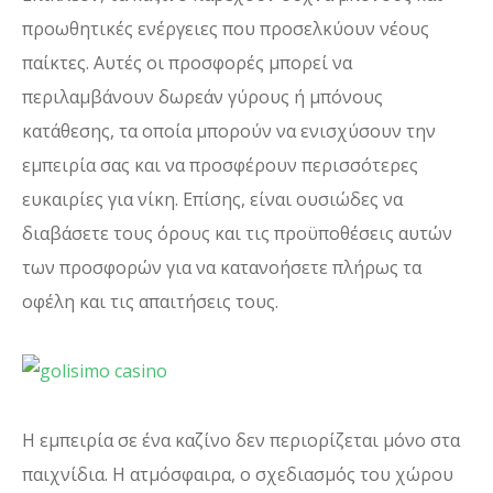
προωθητικές ενέργειες που προσελκύουν νέους
παίκτες. Αυτές οι προσφορές μπορεί να
περιλαμβάνουν δωρεάν γύρους ή μπόνους
κατάθεσης, τα οποία μπορούν να ενισχύσουν την
εμπειρία σας και να προσφέρουν περισσότερες
ευκαιρίες για νίκη. Επίσης, είναι ουσιώδες να
διαβάσετε τους όρους και τις προϋποθέσεις αυτών
των προσφορών για να κατανοήσετε πλήρως τα
οφέλη και τις απαιτήσεις τους.
Η εμπειρία σε ένα καζίνο δεν περιορίζεται μόνο στα
παιχνίδια. Η ατμόσφαιρα, ο σχεδιασμός του χώρου