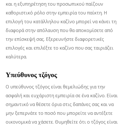
και η εξυπηρέτηση του προσωπικού παίζουν
καθοριστικό ρόλο στην εμπειρία του παίκτη. Η
επιλογή του κατάλληλου καζίνο μπορεί να κάνει τη
διαφορά στην απόλαυση που θα αποκομίσετε από
την επίσκεψή σας. Εξερευνήστε διαφορετικές
επιλογές και επιλέξτε το καζίνο που σας ταιριάζει
καλύτερα.
Υπεύθυνος τζόγος
Ο υπεύθυνος τζόγος είναι θεμελιώδης για την
ασφαλή και ευχάριστη εμπειρία σε ένα καζίνο. Είναι
σημαντικό να θέσετε όρια στις δαπάνες σας και να
μην ξεπερνάτε το ποσό που μπορείτε να αντέξετε
οικονομικά να χάσετε. Θυμηθείτε ότι ο τζόγος είναι