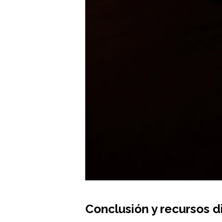
Conclusión y recursos d