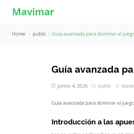
Mavimar
Home
public
Guía avanzada para dominar el juego
Guía avanzada par
junho 4, 2026
public
danie
Guía avanzada para dominar el juego
Introducción a las apue