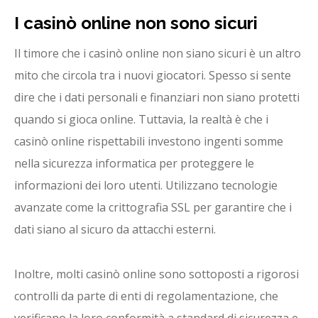
I casinò online non sono sicuri
Il timore che i casinò online non siano sicuri è un altro
mito che circola tra i nuovi giocatori. Spesso si sente
dire che i dati personali e finanziari non siano protetti
quando si gioca online. Tuttavia, la realtà è che i
casinò online rispettabili investono ingenti somme
nella sicurezza informatica per proteggere le
informazioni dei loro utenti. Utilizzano tecnologie
avanzate come la crittografia SSL per garantire che i
dati siano al sicuro da attacchi esterni.
Inoltre, molti casinò online sono sottoposti a rigorosi
controlli da parte di enti di regolamentazione, che
verificano la loro conformità a standard di sicurezza e