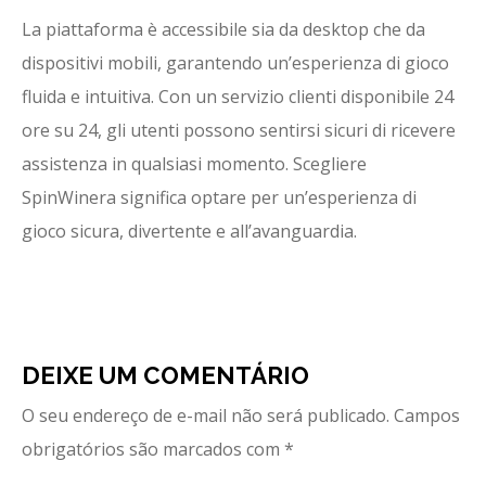
La piattaforma è accessibile sia da desktop che da
dispositivi mobili, garantendo un’esperienza di gioco
fluida e intuitiva. Con un servizio clienti disponibile 24
ore su 24, gli utenti possono sentirsi sicuri di ricevere
assistenza in qualsiasi momento. Scegliere
SpinWinera significa optare per un’esperienza di
gioco sicura, divertente e all’avanguardia.
DEIXE UM COMENTÁRIO
O seu endereço de e-mail não será publicado.
Campos
obrigatórios são marcados com
*