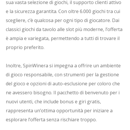
sua vasta selezione di giochi, il supporto clienti attivo
e la sicurezza garantita. Con oltre 6.000 giochi tra cui
scegliere, c’è qualcosa per ogni tipo di giocatore. Dai
classici giochi da tavolo alle slot più moderne, l’offerta
è ampia e variegata, permettendo a tutti di trovare il
proprio preferito.
Inoltre, SpinWinera si impegna a offrire un ambiente
di gioco responsabile, con strumenti per la gestione
del gioco e opzioni di auto-esclusione per coloro che
ne avessero bisogno. Il pacchetto di benvenuto per i
nuovi utenti, che include bonus e giri gratis,
rappresenta un’ottima opportunità per iniziare a
esplorare l’offerta senza rischiare troppo.