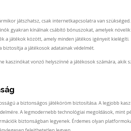
rmikor játszhatsz, csak internetkapcsolatra van szükséged.
inók gyakran kínálnak csábító bónuszokat, amelyek növelik 
ék a játékok között, amely minden játékos igényeit kielégíti.
biztosítja a játékosok adatainak védelmét.
line kaszinókat vonzó helyszínné a játékosok számára, akik
nság
tosságú a biztonságos játéköröm biztosítása. A legjobb kas
védelmére. A legmodernebb technológiai megoldások, mint pél
rmációk biztonságban legyenek. Érdemes olyan platformokat
nylegesen felejthetetlen legyen.