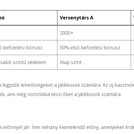
nó
Versenytárs A
2000+
ő befizetési bónusz
50% első befizetési bónusz
abb szintű védelem
Alap szint
 a legjobb lehetőségeket a játékosok számára. Az új kaszi
nek, ami még vonzóbbá teszi őket a játékosok számára.
s előnnyel jár. Íme néhány kiemelendő előny, amelyeket érd