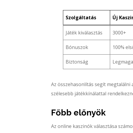
Szolgáltatás
Új Kaszi
Játék kiválasztás
3000+
Bónuszok
100% els
Biztonság
Legmagas
Az összehasonlítás segít megtalálni
szélesebb játékkínálattal rendelkez
Főbb előnyök
Az online kaszinók választása számo