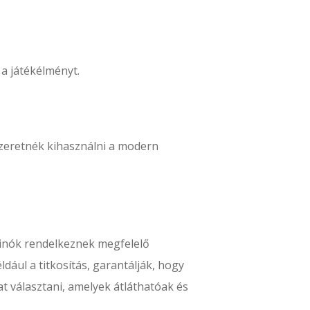
a játékélményt.
 szeretnék kihasználni a modern
zinók rendelkeznek megfelelő
dául a titkosítás, garantálják, hogy
 választani, amelyek átláthatóak és