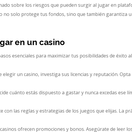
ado sobre los riesgos que pueden surgir al jugar en plata
sto no solo protege tus fondos, sino que también garantiza 
gar en un casino
asos esenciales para maximizar tus posibilidades de éxito al
 elegir un casino, investiga sus licencias y reputación. Op
ide cuánto estás dispuesto a gastar y nunca excedas ese límit
e con las reglas y estrategias de los juegos que elijas. La p
asinos ofrecen promociones y bonos. Asegúrate de leer los