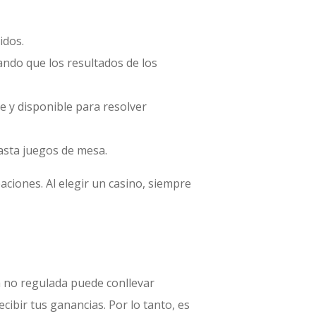
idos.
ndo que los resultados de los
te y disponible para resolver
asta juegos de mesa.
aciones. Al elegir un casino, siempre
a no regulada puede conllevar
ecibir tus ganancias. Por lo tanto, es