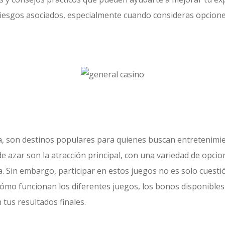
riesgos asociados, especialmente cuando consideras opcion
nea, son destinos populares para quienes buscan entretenimi
 de azar son la atracción principal, con una variedad de opc
ta. Sin embargo, participar en estos juegos no es solo cuesti
ómo funcionan los diferentes juegos, los bonos disponibles,
 tus resultados finales.