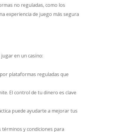
formas no reguladas, como los
una experiencia de juego más segura
 jugar en un casino:
ta por plataformas reguladas que
e. El control de tu dinero es clave
ráctica puede ayudarte a mejorar tus
 términos y condiciones para