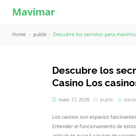
Mavimar
Home
public
Descubre los secretos para maximiza
Descubre los secr
Casino Los casino
maio 17, 2026
public
danie
Los casinos son espacios fascinantes
Entender el funcionamiento de estos 
artículo te guiará a través de secre