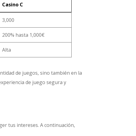
Casino C
3,000
200% hasta 1,000€
Alta
antidad de juegos, sino también en la
experiencia de juego segura y
er tus intereses. A continuación,