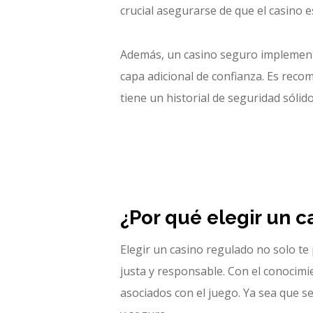
crucial asegurarse de que el casino
Además, un casino seguro implementa
capa adicional de confianza. Es reco
tiene un historial de seguridad sólido
¿Por qué elegir un c
Elegir un casino regulado no solo te
justa y responsable. Con el conocim
asociados con el juego. Ya sea que 