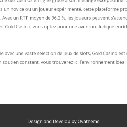
hé des casinos en ligne grâce à son mélange exceptionnel de 
ez un novice ou un joueur expérimenté, cette plateforme prop
. Avec un RTP moyen de 96,2 %, les joueurs peuvent s’attend
ant Gold Casino, vous optez pour une aventure ludique enric
ble avec une vaste sélection de jeux de slots, Gold Casino est
 soutien constant, vous trouverez ici l’environnement idéa
Design and Develop by Ovatheme