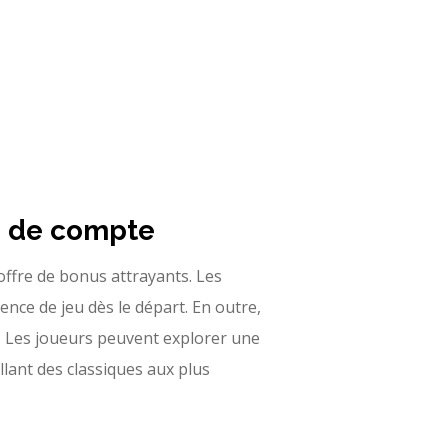
on de compte
offre de bonus attrayants. Les
nce de jeu dès le départ. En outre,
e. Les joueurs peuvent explorer une
lant des classiques aux plus