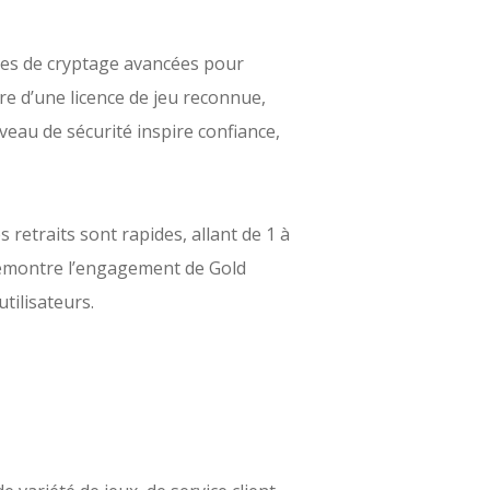
gies de cryptage avancées pour
ire d’une licence de jeu reconnue,
eau de sécurité inspire confiance,
retraits sont rapides, allant de 1 à
 démontre l’engagement de Gold
utilisateurs.