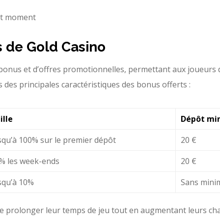
out moment
s de Gold Casino
bonus et d’offres promotionnelles, permettant aux joueurs d
 des principales caractéristiques des bonus offerts :
ille
Dépôt m
squ’à 100% sur le premier dépôt
20 €
% les week-ends
20 €
squ’à 10%
Sans min
 prolonger leur temps de jeu tout en augmentant leurs chan