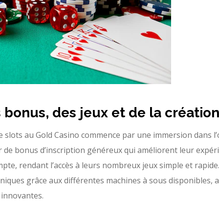
 bonus, des jeux et de la créati
de slots au Gold Casino commence par une immersion dans l’
de bonus d’inscription généreux qui améliorent leur expérie
ompte, rendant l’accès à leurs nombreux jeux simple et rapid
iques grâce aux différentes machines à sous disponibles, al
 innovantes.