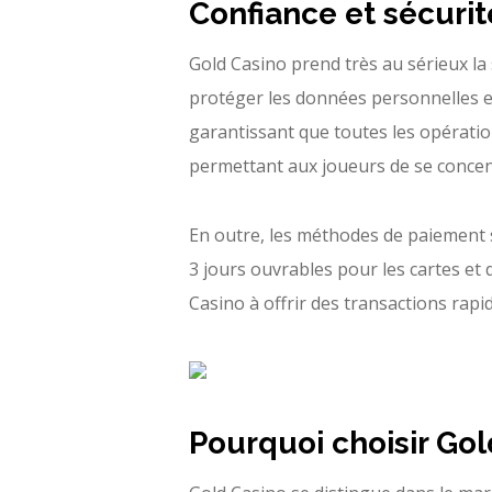
Confiance et sécurit
Gold Casino prend très au sérieux la
protéger les données personnelles et 
garantissant que toutes les opératio
permettant aux joueurs de se concent
En outre, les méthodes de paiement so
3 jours ouvrables pour les cartes et
Casino à offrir des transactions rapide
Pourquoi choisir Gol