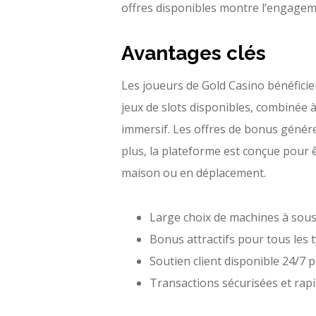
offres disponibles montre l’engageme
Avantages clés
Les joueurs de Gold Casino bénéficie
jeux de slots disponibles, combinée 
immersif. Les offres de bonus génér
plus, la plateforme est conçue pour ê
maison ou en déplacement.
Large choix de machines à sous
Bonus attractifs pour tous les 
Soutien client disponible 24/7 
Transactions sécurisées et rap