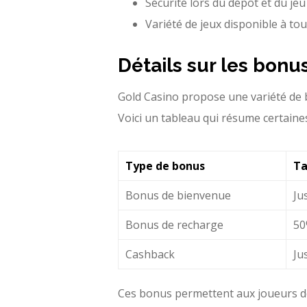
Sécurité lors du dépôt et du jeu
Variété de jeux disponible à t
Détails sur les bonu
Gold Casino propose une variété de 
Voici un tableau qui résume certaines
Type de bonus
Ta
Bonus de bienvenue
Ju
Bonus de recharge
50
Cashback
Ju
Ces bonus permettent aux joueurs de