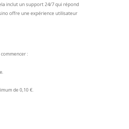
ela inclut un support 24/7 qui répond
sino offre une expérience utilisateur
r commencer :
e.
imum de 0,10 €.