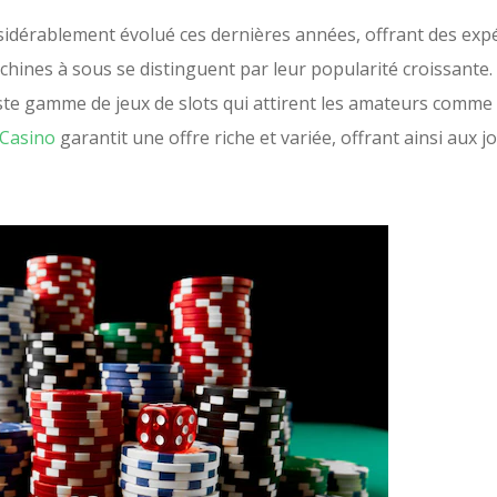
idérablement évolué ces dernières années, offrant des expé
machines à sous se distinguent par leur popularité croissant
te gamme de jeux de slots qui attirent les amateurs comme
 Casino
garantit une offre riche et variée, offrant ainsi aux 