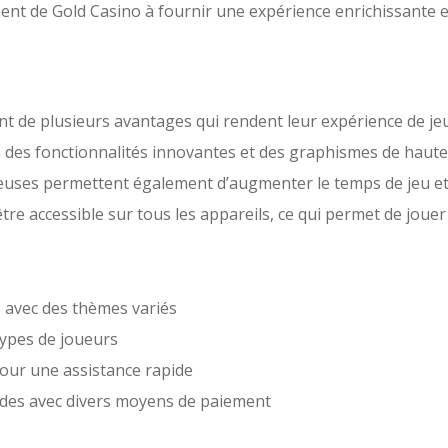
nt de Gold Casino à fournir une expérience enrichissante et
nt de plusieurs avantages qui rendent leur expérience de jeu
à des fonctionnalités innovantes et des graphismes de haut
euses permettent également d’augmenter le temps de jeu et 
tre accessible sur tous les appareils, ce qui permet de jouer
 avec des thèmes variés
types de joueurs
pour une assistance rapide
ides avec divers moyens de paiement